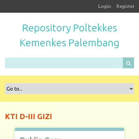
S
Login
Register
k
i
Repository Poltekkes
p
t
Kemenkes Palembang
o
m
a
i
n
c
o
n
t
e
n
KTI D-III GIZI
t