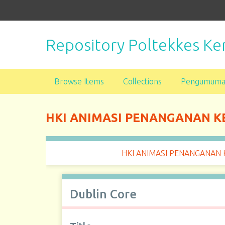
S
k
i
Repository Poltekkes 
p
t
o
m
Browse Items
Collections
Pengumum
a
i
n
HKI ANIMASI PENANGANAN 
c
o
n
HKI ANIMASI PENANGANAN
t
e
n
Dublin Core
t