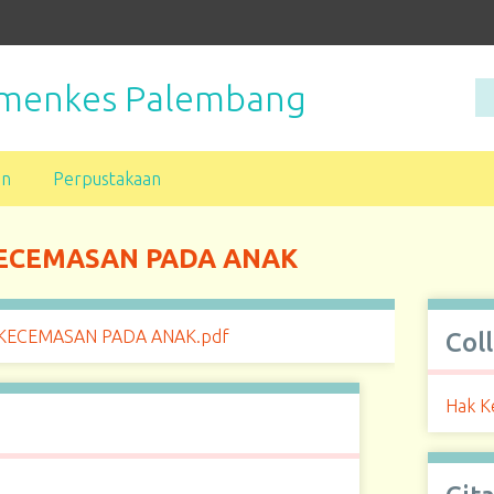
Kemenkes Palembang
an
Perpustakaan
KECEMASAN PADA ANAK
 KECEMASAN PADA ANAK.pdf
Col
Hak K