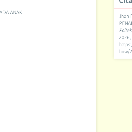
Cit
PADA ANAK
Jhon F
PENA
Polte
2026,
https
how/