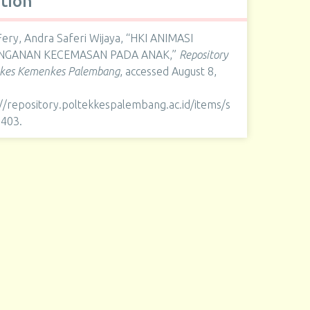
ation
ery, Andra Saferi Wijaya, “HKI ANIMASI
NGANAN KECEMASAN PADA ANAK,”
Repository
kkes Kemenkes Palembang
, accessed August 8,
://repository.poltekkespalembang.ac.id/items/s
2403
.