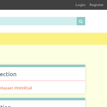
Login
Register
lection
ekayaan Intelektual