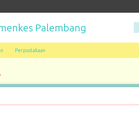
Kemenkes Palembang
an
Perpustakaan
L