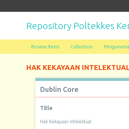
S
k
i
Repository Poltekkes 
p
t
o
m
Browse Items
Collections
Pengumum
a
i
n
HAK KEKAYAAN INTELEKTUA
c
o
n
Dublin Core
t
e
n
Title
t
Hak Kekayaan Intelektual