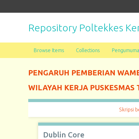
S
k
i
Repository Poltekkes 
p
t
o
m
Browse Items
Collections
Pengumum
a
i
n
PENGARUH PEMBERIAN WAMER
c
o
WILAYAH KERJA PUSKESMAS 
n
t
e
Skripsi b
n
t
Dublin Core