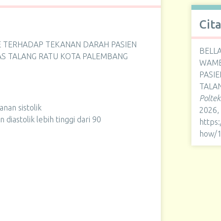
Cit
 TERHADAP TEKANAN DARAH PASIEN
BELLA
MAS TALANG RATU KOTA PALEMBANG
WAME
PASIE
TALA
Polte
anan sistolik
2026,
 diastolik lebih tinggi dari 90
https
how/