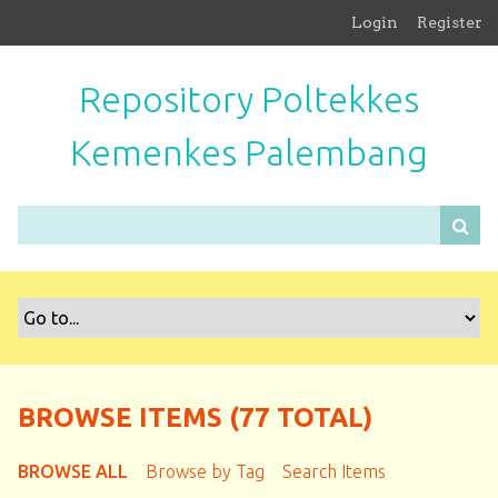
S
Login
Register
k
i
Repository Poltekkes
p
t
Kemenkes Palembang
o
m
a
i
n
c
o
n
t
e
n
BROWSE ITEMS (77 TOTAL)
t
BROWSE ALL
Browse by Tag
Search Items