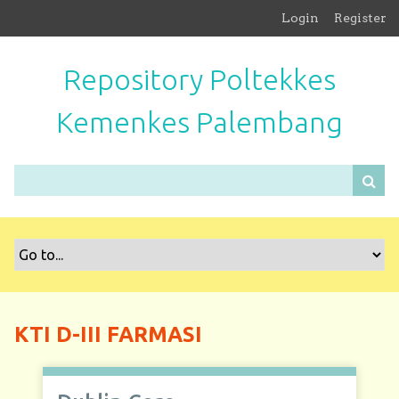
S
Login
Register
k
i
Repository Poltekkes
p
t
Kemenkes Palembang
o
m
a
i
n
c
o
n
t
e
n
KTI D-III FARMASI
t