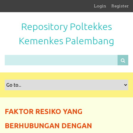
S
Login
Register
k
i
Repository Poltekkes
p
t
Kemenkes Palembang
o
m
a
i
n
c
o
n
t
e
n
FAKTOR RESIKO YANG
t
BERHUBUNGAN DENGAN