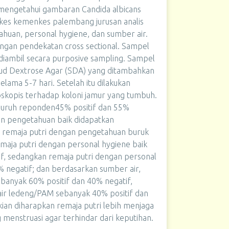
uk mengetahui gambaran Candida albicans
kkes kemenkes palembang jurusan analis
huan, personal hygiene, dan sumber air.
 dengan pendekatan cross sectional. Sampel
 diambil secara purposive sampling. Sampel
roud Dextrose Agar (SDA) yang ditambahkan
elama 5-7 hari. Setelah itu dilakukan
skopis terhadap koloni jamur yang tumbuh.
eluruh reponden45% positif dan 55%
gan pengetahuan baik didapatkan
n remaja putri dengan pengetahuan buruk
emaja putri dengan personal hygiene baik
if, sedangkan remaja putri dengan personal
 negatif; dan berdasarkan sumber air,
anyak 60% positif dan 40% negatif,
r ledeng/PAM sebanyak 40% positif dan
ian diharapkan remaja putri lebih menjaga
menstruasi agar terhindar dari keputihan.