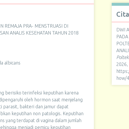
Cit
N REMAJA PRA- MENSTRUASI DI
DWI 
SAN ANALIS KESEHATAN TAHUN 2018
PADA 
POLT
ANALI
Polte
a albicans
2026,
https
how/
ng berisiko terinfeksi keputihan karena
 dipengaruhi oleh hormon saat menjelang
 parasit, bakteri dan jamur dapat
kan keputihan non patologis. Keputihan
ns yang terdapat di vagina dalam jumlah
sehingga menjadi pemicu keputihan