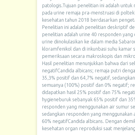
patologis.Tujuan penelitian ini adalah unt
pada urine remaja pra-menstruasi di polte
kesehatan tahun 2018 berdasarkan pengeta
Penelitian ini adalah penelitian deskriptif
penelitian adalah urine 40 responden yang
urine diinokulasikan ke dalam media Saba
kloramfenikol dan di inkunbasi suhu kamar s
pemeriksaan secara makroskopis dan mikro
Hasil penelitian menunjukkan bahwa dari s
negatifCandida albicans; remaja putri den
35,3% positif dan 64,7% negatif, sedangka
semuanya (100%) positif dan 0% negatif; r
didapatkan hasil 25% positif dan 75% negat
hygieneburuk sebanyak 65% positif dan 35%
responden yang menggunakan air sumur seb
sedangkan responden yang menggunakan ai
60% negatifCandida albicans. Dengan demik
kesehatan organ reproduksi saat menjelang 