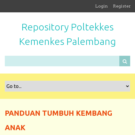
S
Login
Register
k
i
Repository Poltekkes
p
t
Kemenkes Palembang
o
m
a
i
n
c
o
n
t
e
n
PANDUAN TUMBUH KEMBANG
t
ANAK