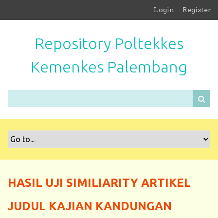
S
Login
Register
k
i
Repository Poltekkes
p
t
Kemenkes Palembang
o
m
a
i
n
c
o
n
t
e
n
HASIL UJI SIMILIARITY ARTIKEL
t
JUDUL KAJIAN KANDUNGAN