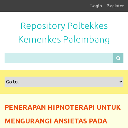
S
Login
Register
k
i
Repository Poltekkes
p
t
Kemenkes Palembang
o
m
a
i
n
c
o
n
t
e
n
PENERAPAN HIPNOTERAPI UNTUK
t
MENGURANGI ANSIETAS PADA