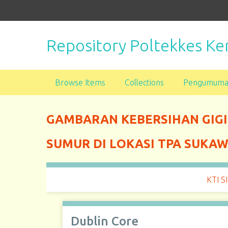
S
k
i
Repository Poltekkes 
p
t
o
m
Browse Items
Collections
Pengumum
a
i
n
GAMBARAN KEBERSIHAN GIGI
c
o
SUMUR DI LOKASI TPA SUKA
n
t
e
KTI S
n
t
Dublin Core