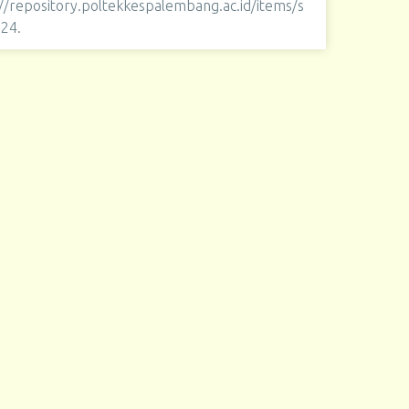
://repository.poltekkespalembang.ac.id/items/s
124
.