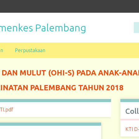
Kemenkes Palembang
an
Perpustakaan
 DAN MULUT (OHI-S) PADA ANAK-AN
WINATAN PALEMBANG TAHUN 2018
ITI.pdf
Col
KTI D-