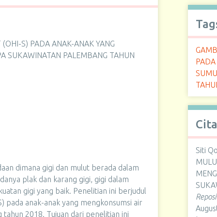
Tag
(OHI-S) PADA ANAK-ANAK YANG
GAMBA
TPA SUKAWINATAN PALEMBANG TAHUN
PADA
SUMU
TAHU
Cit
Siti 
MULUT
adaan dimana gigi dan mulut berada dalam
MENG
danya plak dan karang gigi, gigi dalam
SUKA
uatan gigi yang baik. Penelitian ini berjudul
Repos
S) pada anak-anak yang mengkonsumsi air
August
tahun 2018. Tujuan dari penelitian ini