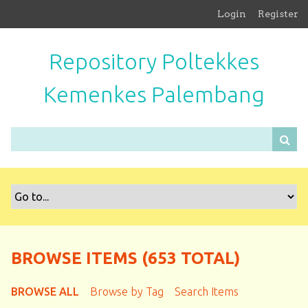
S
Login
Register
k
i
Repository Poltekkes
p
t
Kemenkes Palembang
o
m
a
i
n
c
o
n
t
e
n
BROWSE ITEMS (653 TOTAL)
t
BROWSE ALL
Browse by Tag
Search Items