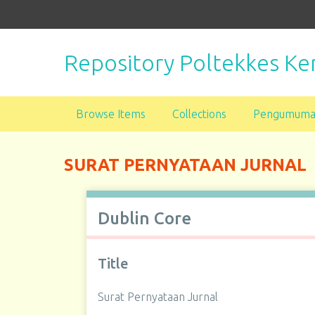
S
k
i
Repository Poltekkes 
p
t
o
m
Browse Items
Collections
Pengumum
a
i
n
SURAT PERNYATAAN JURNAL
c
o
n
Dublin Core
t
e
n
Title
t
Surat Pernyataan Jurnal