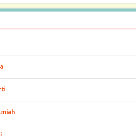
ra
ti
lmiah
i