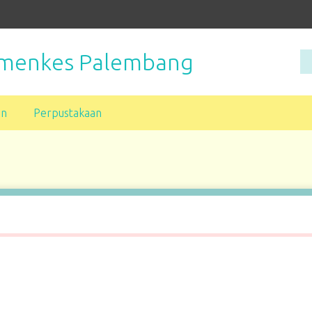
Kemenkes Palembang
an
Perpustakaan